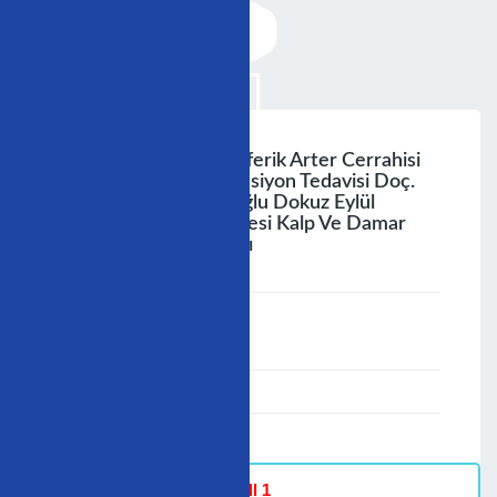
Koroner Arter Ve Periferik Arter Cerrahisi
Sonrasinda Il Hipertansiyon Tedavisi Doç.
Dr. Nejat Sarıosmanoğlu Dokuz Eylül
Üniversitesi Tıp Fakültesi Kalp Ve Damar
Cerrahisi Anabilim Dalı
;
Speaker :
General
00:00-23:59
02/12/2006
-
Hall 1