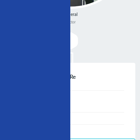
General
Doctor
Zi̇ Pe > <> E Ml Va Eg) Re
;
Speaker :
General
00:00-23:59
02/12/2006
-