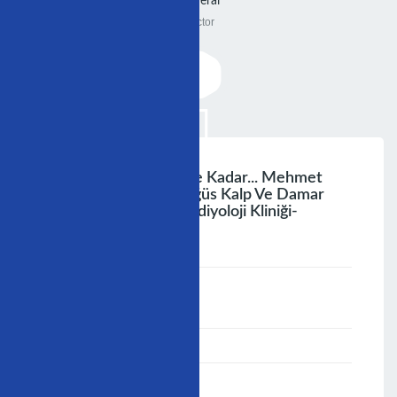
General
Doctor
Yapay Kalbe Gelinceye Kadar... Mehmet
Eren Siyami Ersek Göğüs Kalp Ve Damar
Cerrahisi Merkezi Kardiyoloji Kliniği-
Istanbul
;
Speaker :
General
00:00-23:59
02/12/2006
-