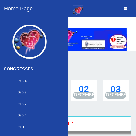
Home Page
CONGRESSES
2024
30
01
02
03
2023
NOVEMBER
DECEMBER
DECEMBER
DECEMBER
2022
2021
Hall 1
2019