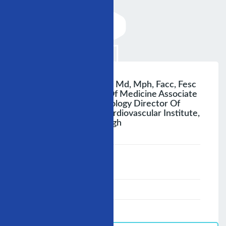
Doç. Dr. Özlem Soran, Md, Mph, Facc, Fesc
Associate Professor Of Medicine Associate
Professor Of Epidemiology Director Of
Eecp Research Lab Cardiovascular Institute,
University Of Pittsburgh
;
Speaker :
General
00:00-23:59
02/12/2006
-