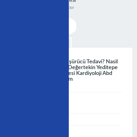
General
Doctor
Stent Sonrasi Lipid Düşürücü Tedavi? Nasil
Olmali ? Dr. Muzaffer Değertekin Yeditepe
Üniversitesi Tıp Fakültesi Kardiyoloji Abd
22- Eylül-2006, Bodrum
;
Speaker :
General
00:00-23:59
02/12/2006
-