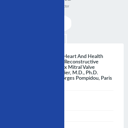
Doctor
2nd Congress Of The Heart And Health
Foundation Of Turkey Reconstructive
Technioues In Complex Mitral Valve
Disease Alain Carpentier, M.d., Ph.d.
Höpital Europden Georges Pompidou, Paris
;
Speaker :
General
00:00-23:59
02/12/2006
-