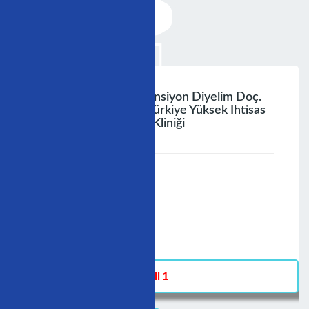
Kime Dirençli Hipertansiyon Diyelim Doç.
Dr. Ahmet Temizhan Türkiye Yüksek Ihtisas
Hastanesi Kardiyoloji Kliniği
;
Speaker :
General
00:00-23:59
02/12/2006
-
Hall 1