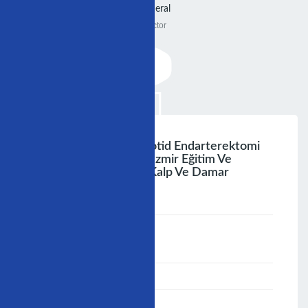
General
Doctor
Lokal Anestezi Ile Karotid Endarterektomi
Op.dr.ibrahim Erdinç.izmir Eğitim Ve
Araştirma Hastanesi Kalp Ve Damar
Cerrahisi Kliniği ;izmir.
;
Speaker :
General
00:00-23:59
02/12/2006
-