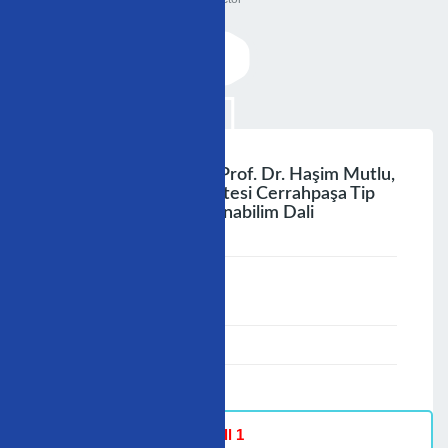
Kalp Hizi Ömrü E Mu Prof. Dr. Haşim Mutlu,
Fesc İstanbul Üniversitesi Cerrahpaşa Tip
Fakültesi Kardiyoloji Anabilim Dali
;
Speaker :
General
00:00-23:59
02/12/2006
-
Hall 1