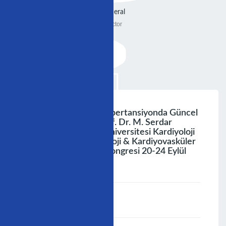
General
Doctor
Pulmoner Arteryel Hipertansiyonda Güncel
Tedavi Stratejileri Prof. Dr. M. Serdar
Küçükoğlu İstanbul Üniversitesi Kardiyoloji
Enstitüsü 11. Kardiyoloji & Kardiyovasküler
Cerrahide Yenilikler Kongresi 20-24 Eylül
2006 Bodrum
;
Speaker :
General
00:00-23:59