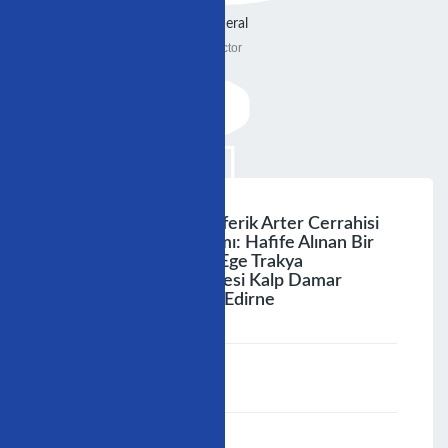
General
Doctor
Koroner Arter Ve Periferik Arter Cerrahisi
Sonrası Statin Kullanımı: Hafife Alınan Bir
Sorun Doç. Dr. Turan Ege Trakya
Üniversitesi Tıp Fakültesi Kalp Damar
Cerrahisi Anabilimdalı Edirne
;
Speaker :
General
00:00-23:59
02/12/2006