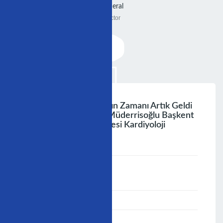
General
Doctor
Yapay Kalp Kullanmanın Zamanı Artık Geldi
Mi? Prof. Dr. Haldun Müderrisoğlu Başkent
Üniversitesi Tıp Fakültesi Kardiyoloji
Anabilim Dalı
;
Speaker :
General
00:00-23:59
02/12/2006
-