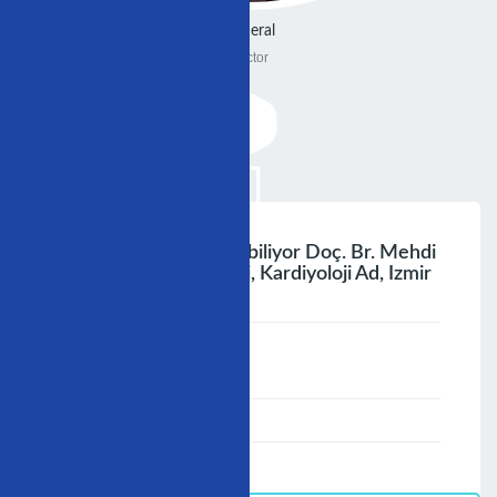
General
Doctor
Ateroskleroz Gerileyebiliyor Doç. Br. Mehdi
Zoghi Ege Üniversitesi, Kardiyoloji Ad, Izmir
;
Speaker :
General
00:00-23:59
02/12/2006
-