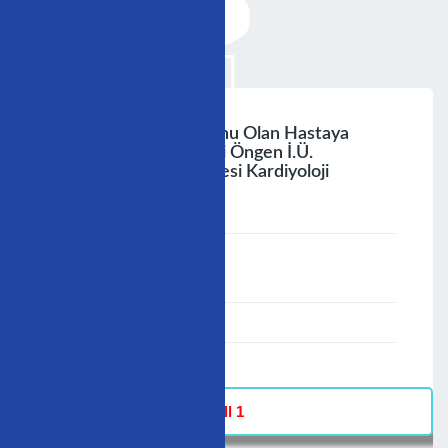
Dirençli Hipertansiyonu Olan Hastaya
Yaklaşım Prof. Dr. Zeki Öngen İ.ü.
Cerrahpaşa Tıp Fakültesi Kardiyoloji
Anabilim Dalı
;
Speaker :
General
00:00-23:59
02/12/2006
-
Hall 1