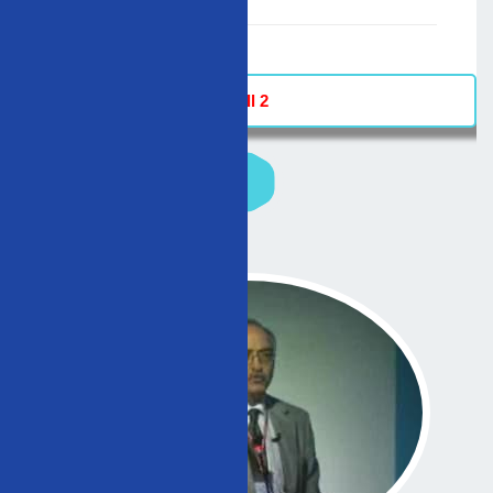
02/12/2006
-
Hall 2