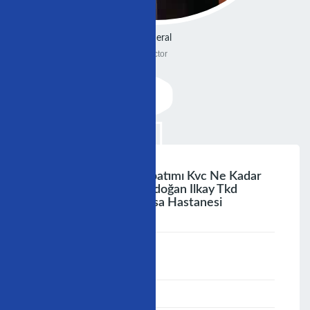
General
Doctor
Stent,asd,vsd,pfo Kapatımı Kvc Ne Kadar
Haberdar ? Prof.dr.erdoğan Ilkay Tkd
Girişimsel Çg Bşk. Mesa Hastanesi
;
Speaker :
General
00:00-23:59
02/12/2006