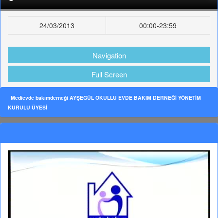
24/03/2013
00:00-23:59
Navigation
Full Screen
Medievde bakımderneği AYŞEGÜL OKULLU EVDE BAKIM DERNEĞİ YÖNETİM
KURULU ÜYESİ