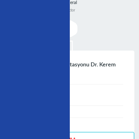
General
Doctor
Eği̇ti̇mi̇ndeyurt Dişi Rotasyonu Dr. Kerem
Yay
;
Speaker :
General
00:00-23:59
30/11/2009
-