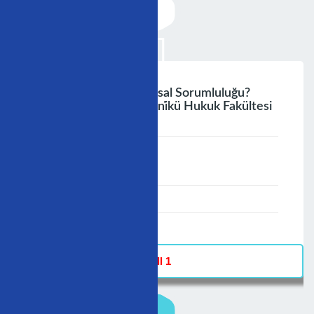
Heki̇mleri̇n Deği̇şenyasal Sorumluluğu?
Prof.dr.durmuş Tezcani̇kü Hukuk Fakültesi
;
Speaker :
General
00:00-23:59
30/11/2009
-
Hall 1