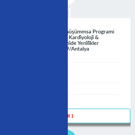
Türki̇yera Sağlikta Dönüşümmsa Programi
Dr. Hüseyin Demi̇relv. Kardi̇yoloji̇ &
Kardi̇yovaskülercerrahi̇de Yeni̇li̇kler
Kongresi̇ 24 Eylül 2009/antalya
;
Speaker :
General
00:00-23:59
30/11/2009
-
Hall 1