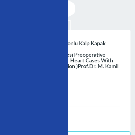
Pulmoner Hipertansiyonlu Kalp Kapak
Hastasının Ameliyat
Öncesideğerlendirilmesi Preoperative
Assesment Of Valvular Heart Cases With
Pulmonary Hypertension )prof.dr. M. Kamil
Göl,
;
Speaker :
General
00:00-23:59
30/11/2009
-