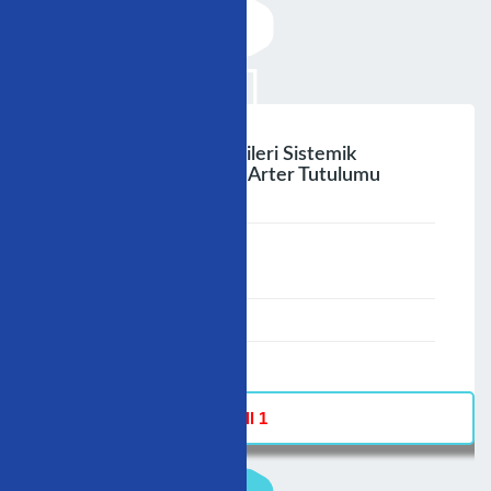
Koroner Arter Anomalileri Sistemik
Hastalıklarda Koroner Arter Tutulumu
;
Speaker :
General
00:00-23:59
30/11/2009
-
Hall 1