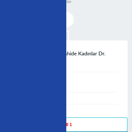
Doctor
Kardiyovasküler Cerrahide Kadınlar Dr.
Cansın Pancaroğlu
;
Speaker :
General
00:00-23:59
30/11/2009
-
Hall 1