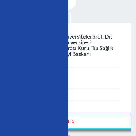
Mp Mni̇ni̇mersi̇tej |üni̇versi̇telerprof. Dr.
Enver Durantrakya Üniversitesi
Rektörüüniversitelerarası Kurul Tıp Sağlık
Bilimleri Eğitim Konseyi Baskanı
;
Speaker :
General
00:00-23:59
30/11/2009
-
Hall 1