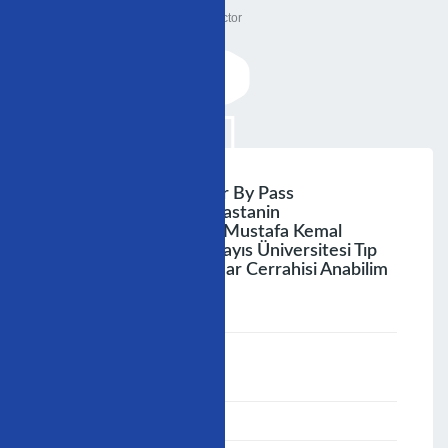
Doctor
Yeni̇den Koroner Arter By Pass
Cerrahi̇si̇gerekti̇ren Hastanin
Değerlendi̇ri̇lmesi̇ Dr. Mustafa Kemal
Demi̇rağ On Dokuz Mayıs Üniversitesi Tıp
Fakültesi Kalp Ve Damar Cerrahisi Anabilim
Dalı Samsu Nazar
;
Speaker :
General
00:00-23:59
30/11/2009