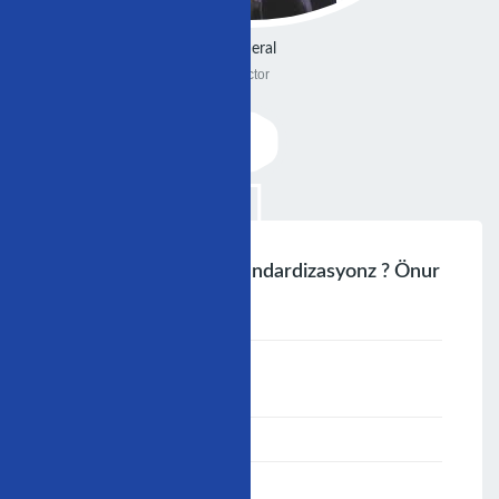
General
Doctor
Asistan Eğitiminde Standardizasyonz ? Önur
Balkanayne
;
Speaker :
General
00:00-23:59
30/11/2009
-