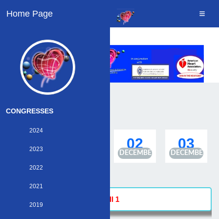
Home Page
CONGRESSES
2024
30
01
02
03
2023
NOVEMBER
DECEMBER
DECEMBER
DECEMBER
2022
2021
Hall 1
2019