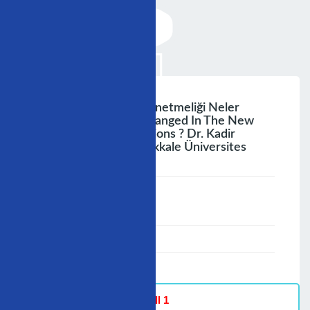
Yeni Tıpta Uzmanlık Yönetmeliği Neler
Getirdi? What Has Changed In The New
Specialization Regulations ? Dr. Kadir
Gökhan Saçkan Pamukkale Üniversites
;
Speaker :
General
00:00-23:59
30/11/2009
-
Hall 1