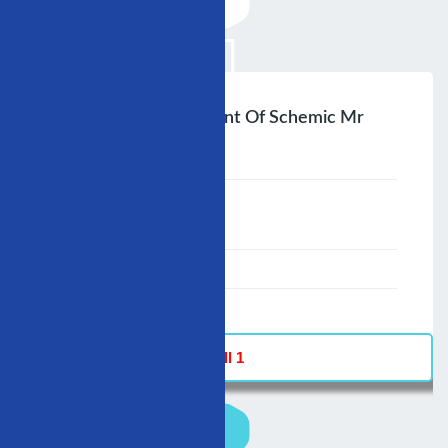
Updates Inmanagement Of Schemic Mr
Farideh Roshanali
;
Speaker :
General
00:00-23:59
30/11/2009
-
Hall 1