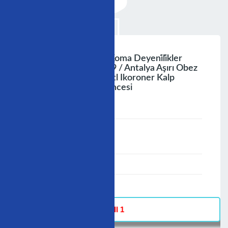
Kardi̇ybeoji̇ Vea İli̇klr Koma Deyeni̇li̇kler
Kongresi̇ 24 Eylül 2009 / Antalya Aşırı Obez
Ve Kontrolsüz Diyabetl Ikoroner Kalp
Hastasınınameliyat Öncesi
Değerlendirilmesi
;
Speaker :
General
00:00-23:59
30/11/2009
-
Hall 1