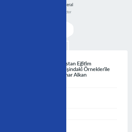
General
Doctor
Ün Iyi Ülkemi̇zdeki̇ Asi̇stan Eği̇ti̇m
Programlarinin Yurt Dişindaki̇ Örnekleri̇le
Karşilaştirilmasi Dr. Pınar Alkan
;
Speaker :
General
00:00-23:59
30/11/2009
-