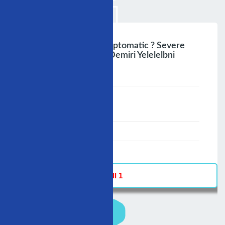
Managementor Asymıptomatic ? Severe
Mitralf Regüretation Demiri Yelelelbni
Sürderdücalon
;
Speaker :
General
00:00-23:59
30/11/2009
-
Hall 1