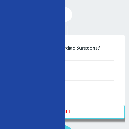
Is Therea Futureforcardiac Surgeons?
;
Speaker :
General
00:00-23:59
30/11/2009
-
Hall 1