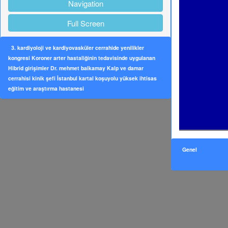
Navigation
Full Screen
3. kardiyoloji ve kardiyovasküler cerrahide yenilikler
kongresi Koroner arter hastaliğinin tedavisinde uygulanan
Hibrid girişimler Dr. mehmet balkamay Kalp ve damar
cerrahisi kinik şefi İstanbul kartal koşuyolu yüksek ihtisas
eğitim ve araştırma hastanesi
Genel