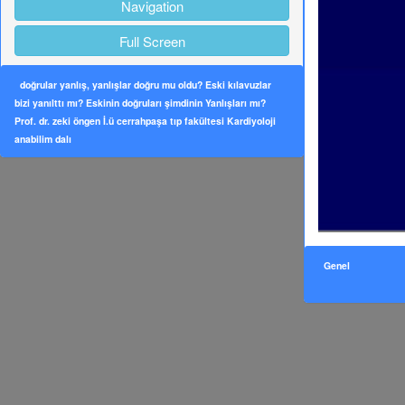
Navigation
Full Screen
doğrular yanlış, yanlışlar doğru mu oldu? Eski kılavuzlar
bizi yanılttı mı? Eskinin doğruları şimdinin Yanlışları mı?
Prof. dr. zeki öngen İ.ü cerrahpaşa tıp fakültesi Kardiyoloji
anabilim dalı
Genel